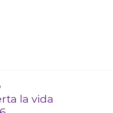
o
rta la vida
26