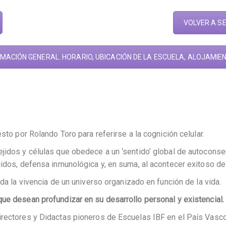
VOLVER A S
MACIÓN GENERAL. HORARIO, UBICACIÓN DE LA ESCUELA, ALOJAMIEN
sto por Rolando Toro para referirse a la cognición celular.
jidos y células que obedece a un ‘sentido’ global de autoconserv
jidos, defensa inmunológica y, en suma, al acontecer exitoso de
ida la vivencia de un universo organizado en función de la vida.
ue desean profundizar en su desarrollo personal y existencial.
irectores y Didactas pioneros de Escuelas IBF en el País Vasc