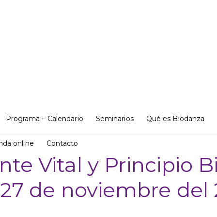
Programa – Calendario
Seminarios
Qué es Biodanza
nda online
Contacto
nte Vital y Principio B
 27 de noviembre del