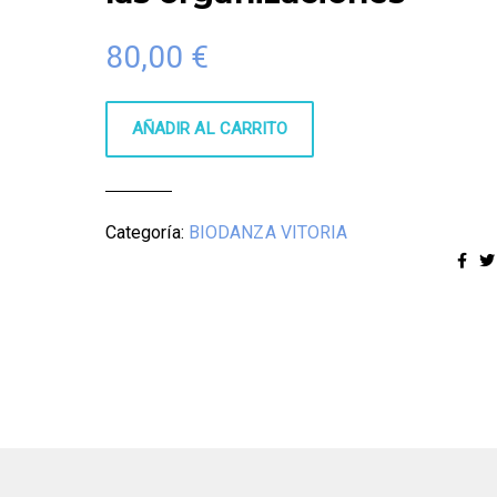
80,00
€
MATRÍCULA
AÑADIR AL CARRITO
Educación
Biocéntrica
y
Biodanza
Categoría:
BIODANZA VITORIA
en
las
organizaciones
cantidad